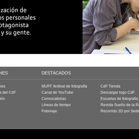
NES
DESTACADOS
nes
MUFF, festival de fotografía
CdF Tienda
as del CdF
Canal de YouTube
Descargar logo CdF
ión
Convocatorias
Escuelas de fotografía
Líneas de tiempo
Revista Sueño de la 
Fotoviaje
Recorrido 3D por Sed
a