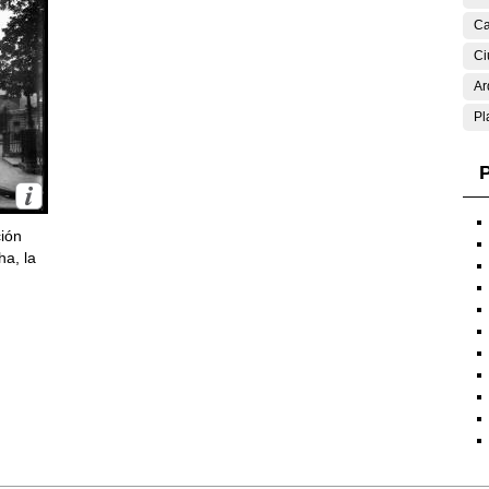
Ca
Ci
Ar
Pl
P
ción
ha, la