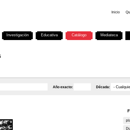
Inicio
Qu
Investigación
Educativa
Catálogo
Mediateca
s
Año exacto:
Década:
F
pl
Du