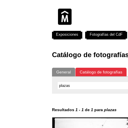
Exposiciones
Fotografías del CdF
Catálogo de fotografía
General
Catálogo de fotografías
Resultados
1
-
1
de
1
para
plazas