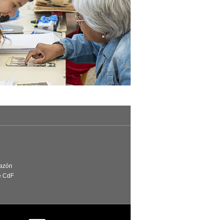
Razón
e CdF