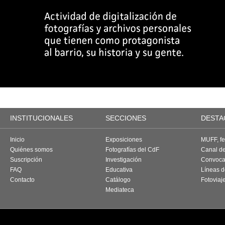
INSTITUCIONALES
SECCIONES
DESTA
Inicio
Exposiciones
MUFF, fes
Quiénes somos
Fotografías del CdF
Canal d
Suscripción
Investigación
Convoca
FAQ
Educativa
Líneas d
Contacto
Catálogo
Fotoviaj
Mediateca