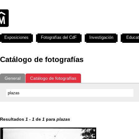
Exposiciones
Fotografías del CdF
Investigación
Educat
Catálogo de fotografías
General
Catálogo de fotografías
Resultados
1
-
1
de
1
para
plazas