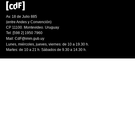
Av. 18 de Julio 885
(entre Andes y Convención)
CP 11100. Montevideo. Uruguay
Tel: [598 2] 1950 7960
Mail:
CdF@imm.gub.uy
Lunes, miércoles, jueves, viernes: de 10 a 19.30 h.
Martes: de 10 a 21 h. Sábados de 9.30 a 14.30 h.