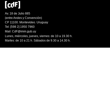
Av. 18 de Julio 885
(entre Andes y Convención)
CP 11100. Montevideo. Uruguay
Tel: [598 2] 1950 7960
Mail:
CdF@imm.gub.uy
Lunes, miércoles, jueves, viernes: de 10 a 19.30 h.
Martes: de 10 a 21 h. Sábados de 9.30 a 14.30 h.