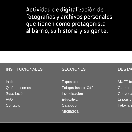
INSTITUCIONALES
SECCIONES
DESTA
Inicio
Exposiciones
MUFF, fes
Quiénes somos
Fotografías del CdF
Canal d
Suscripción
Investigación
Convoca
FAQ
Educativa
Líneas d
Contacto
Catálogo
Fotoviaj
Mediateca