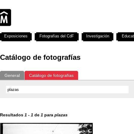
Exposiciones
Fotografías del CdF
Investigación
Educat
Catálogo de fotografías
General
Catálogo de fotografías
Resultados
1
-
1
de
1
para
plazas