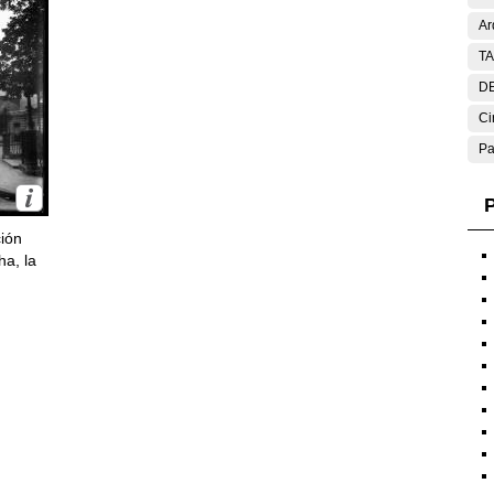
Ar
T
DE
Ci
Pa
P
ción
ha, la