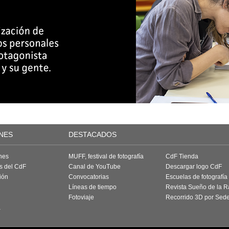
NES
DESTACADOS
nes
MUFF, festival de fotografía
CdF Tienda
as del CdF
Canal de YouTube
Descargar logo CdF
ión
Convocatorias
Escuelas de fotografía
Líneas de tiempo
Revista Sueño de la 
Fotoviaje
Recorrido 3D por Sed
a