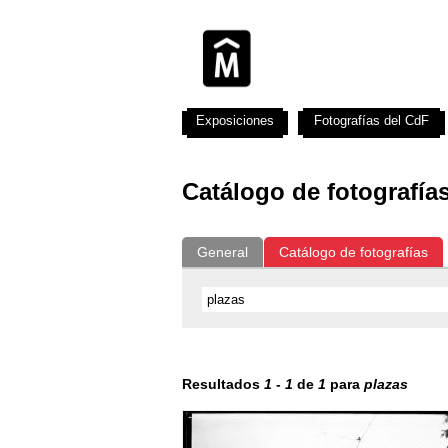
Exposiciones
Fotografías del CdF
Catálogo de fotografía
General
Catálogo de fotografías
Resultados
1
-
1
de
1
para
plazas