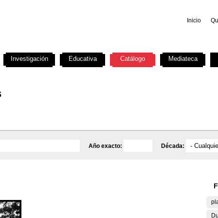
Inicio
Qu
Investigación
Educativa
Catálogo
Mediateca
s
Año exacto:
Década:
F
pl
Du