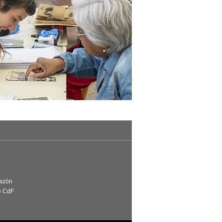
Razón
e CdF