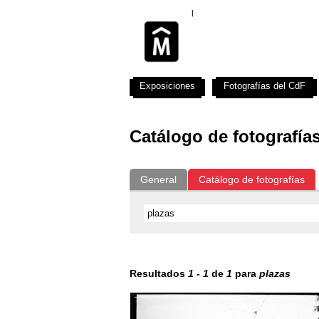
Exposiciones
Fotografías del CdF
Catálogo de fotografía
General
Catálogo de fotografías
Resultados
1
-
1
de
1
para
plazas