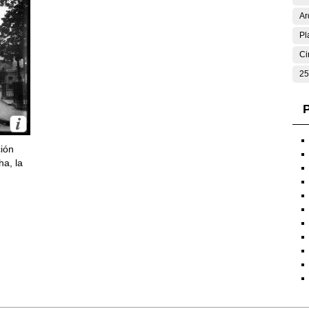
Ar
Pl
Ci
25
P
ción
ha, la