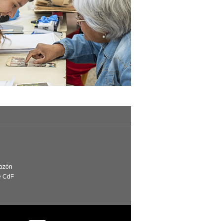
Razón
e CdF