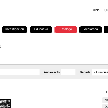
Inicio
Qu
Investigación
Educativa
Catálogo
Mediateca
s
Año exacto:
Década:
F
pl
Du