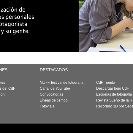
NES
DESTACADOS
nes
MUFF, festival de fotografía
CdF Tienda
as del CdF
Canal de YouTube
Descargar logo CdF
ión
Convocatorias
Escuelas de fotografía
Líneas de tiempo
Revista Sueño de la 
Fotoviaje
Recorrido 3D por Sed
a