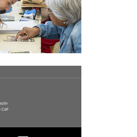
Razón
e CdF