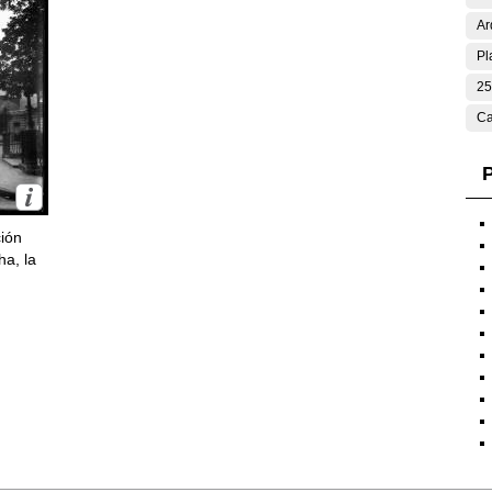
Ar
Pl
25
Ca
P
ción
ha, la