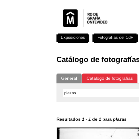
Exposiciones
Fotografías del CdF
Catálogo de fotografía
General
Catálogo de fotografías
Resultados
1
-
1
de
1
para
plazas