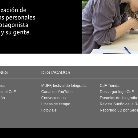
NES
DESTACADOS
nes
MUFF, festival de fotografía
CdF Tienda
as del CdF
Canal de YouTube
Descargar logo CdF
ión
Convocatorias
Escuelas de fotografía
Líneas de tiempo
Revista Sueño de la 
Fotoviaje
Recorrido 3D por Sed
a