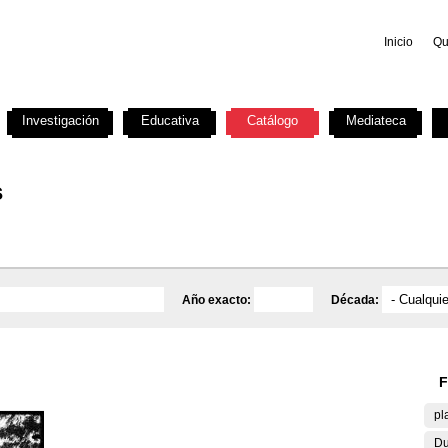
Inicio
Qu
Investigación
Educativa
Catálogo
Mediateca
s
Año exacto:
Década:
F
pl
Du