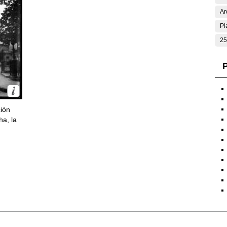
Ar
Pl
25
P
ción
ha, la