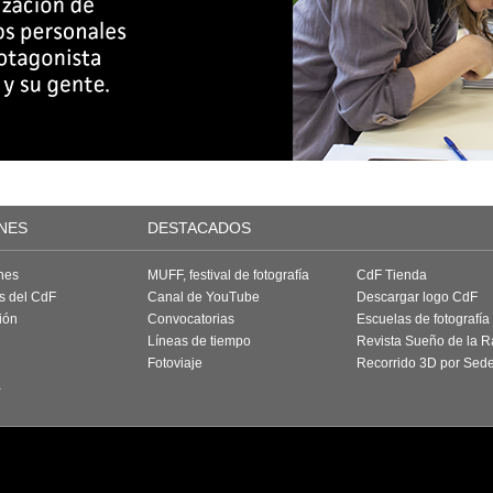
NES
DESTACADOS
nes
MUFF, festival de fotografía
CdF Tienda
as del CdF
Canal de YouTube
Descargar logo CdF
ión
Convocatorias
Escuelas de fotografía
Líneas de tiempo
Revista Sueño de la 
Fotoviaje
Recorrido 3D por Sed
a