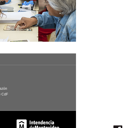
Razón
e CdF