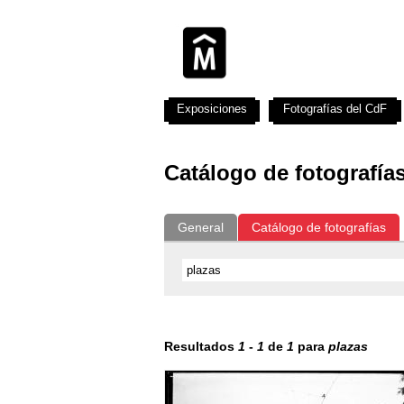
Exposiciones
Fotografías del CdF
Catálogo de fotografía
General
Catálogo de fotografías
Resultados
1
-
1
de
1
para
plazas