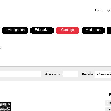
Inicio
Qu
Investigación
Educativa
Catálogo
Mediateca
s
Año exacto:
Década:
F
pl
Du