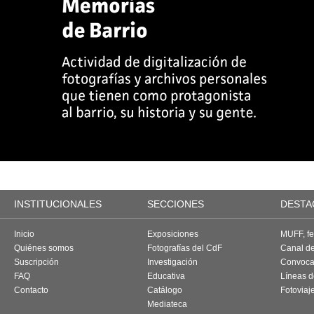
INSTITUCIONALES
SECCIONES
DESTA
Inicio
Exposiciones
MUFF, fes
Quiénes somos
Fotografías del CdF
Canal d
Suscripción
Investigación
Convoca
FAQ
Educativa
Líneas d
Contacto
Catálogo
Fotoviaj
Mediateca