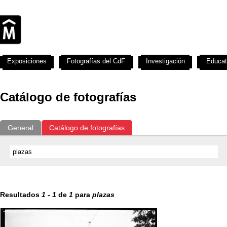
Exposiciones
Fotografías del CdF
Investigación
Educat
Catálogo de fotografías
General
Catálogo de fotografías
Resultados
1
-
1
de
1
para
plazas