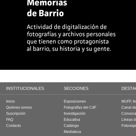
INSTITUCIONALES
SECCIONES
DESTA
Inicio
Exposiciones
MUFF, fes
Quiénes somos
Fotografías del CdF
Canal d
Suscripción
Investigación
Convoca
FAQ
Educativa
Líneas d
Contacto
Catálogo
Fotoviaj
Mediateca