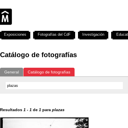
Exposiciones
Fotografías del CdF
Investigación
Educat
Catálogo de fotografías
General
Catálogo de fotografías
Resultados
1
-
1
de
1
para
plazas