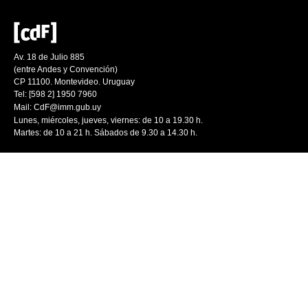
Av. 18 de Julio 885
(entre Andes y Convención)
CP 11100. Montevideo. Uruguay
Tel: [598 2] 1950 7960
Mail:
CdF@imm.gub.uy
Lunes, miércoles, jueves, viernes: de 10 a 19.30 h.
Martes: de 10 a 21 h. Sábados de 9.30 a 14.30 h.