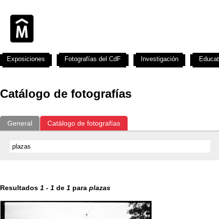
Exposiciones
Fotografías del CdF
Investigación
Educat
Catálogo de fotografías
General
Catálogo de fotografías
Resultados
1
-
1
de
1
para
plazas