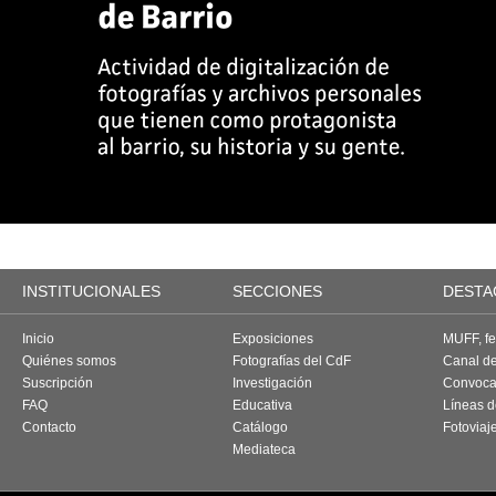
INSTITUCIONALES
SECCIONES
DESTA
Inicio
Exposiciones
MUFF, fes
Quiénes somos
Fotografías del CdF
Canal d
Suscripción
Investigación
Convoca
FAQ
Educativa
Líneas d
Contacto
Catálogo
Fotoviaj
Mediateca