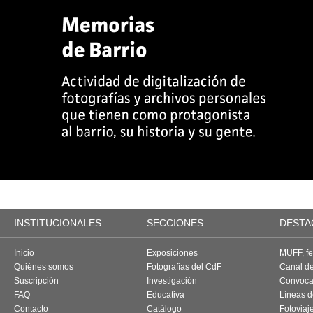
INSTITUCIONALES
SECCIONES
DESTA
Inicio
Exposiciones
MUFF, fes
Quiénes somos
Fotografías del CdF
Canal d
Suscripción
Investigación
Convoca
FAQ
Educativa
Líneas d
Contacto
Catálogo
Fotoviaj