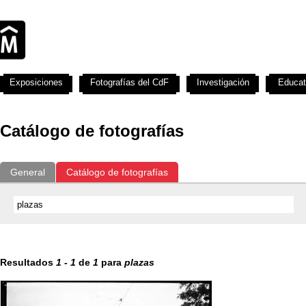
Exposiciones
Fotografías del CdF
Investigación
Educat
Catálogo de fotografías
General
Catálogo de fotografías
Resultados
1
-
1
de
1
para
plazas