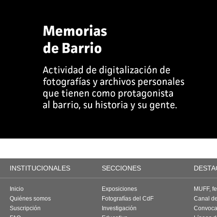
INSTITUCIONALES
SECCIONES
DESTA
Inicio
Exposiciones
MUFF, fes
Quiénes somos
Fotografías del CdF
Canal d
Suscripción
Investigación
Convoca