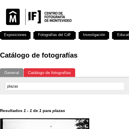
Exposiciones
Fotografías del CdF
Investigación
Educat
Catálogo de fotografías
General
Catálogo de fotografías
Resultados
1
-
1
de
1
para
plazas