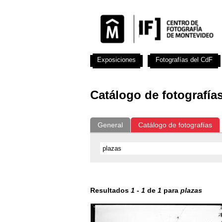
Exposiciones
Fotografías del CdF
Catálogo de fotografía
General
Catálogo de fotografías
Resultados
1
-
1
de
1
para
plazas