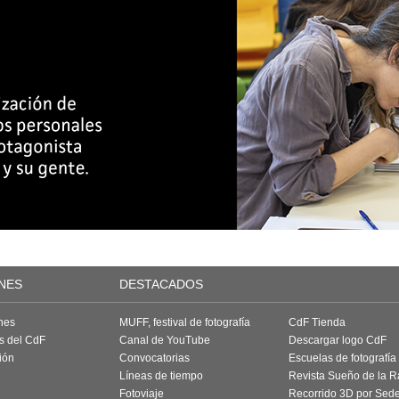
NES
DESTACADOS
nes
MUFF, festival de fotografía
CdF Tienda
as del CdF
Canal de YouTube
Descargar logo CdF
ión
Convocatorias
Escuelas de fotografía
Líneas de tiempo
Revista Sueño de la 
Fotoviaje
Recorrido 3D por Sed