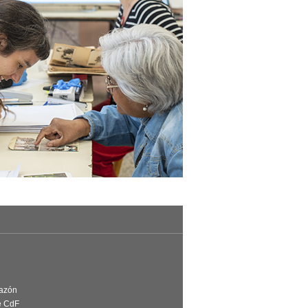
Razón
e CdF