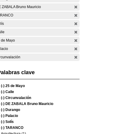
 ZABALA Bruno Mauricio
ARANCO
lís
lle
 de Mayo
lacio
rcunvalación
alabras clave
(-)
25 de Mayo
(-)
Calle
(-)
Circunvalación
(-)
DE ZABALA Bruno Mauricio
(-)
Durango
(-)
Palacio
(-)
Solís
(-)
TARANCO
Arquitectura (1)