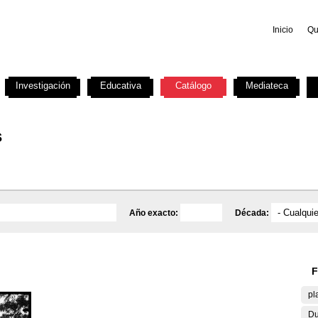
Inicio
Qu
Investigación
Educativa
Catálogo
Mediateca
s
Año exacto:
Década:
F
pl
Du