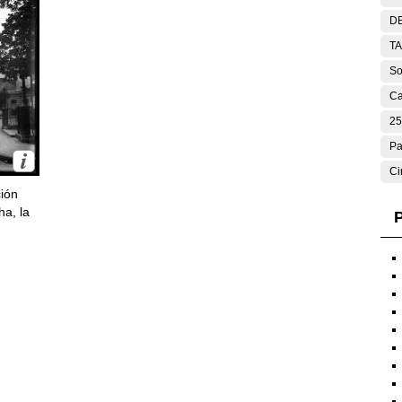
DE
T
So
Ca
25
Pa
Ci
ción
ha, la
P