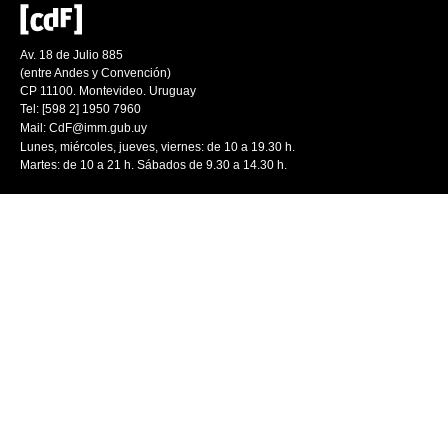
Av. 18 de Julio 885
(entre Andes y Convención)
CP 11100. Montevideo. Uruguay
Tel: [598 2] 1950 7960
Mail:
CdF@imm.gub.uy
Lunes, miércoles, jueves, viernes: de 10 a 19.30 h.
Martes: de 10 a 21 h. Sábados de 9.30 a 14.30 h.