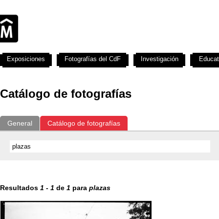
Exposiciones
Fotografías del CdF
Investigación
Educat
Catálogo de fotografías
General
Catálogo de fotografías
Resultados
1
-
1
de
1
para
plazas