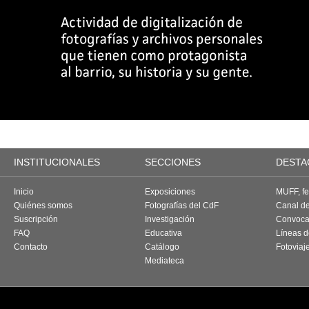
INSTITUCIONALES
SECCIONES
DESTA
Inicio
Exposiciones
MUFF, fes
Quiénes somos
Fotografías del CdF
Canal d
Suscripción
Investigación
Convoca
FAQ
Educativa
Líneas d
Contacto
Catálogo
Fotoviaj
Mediateca