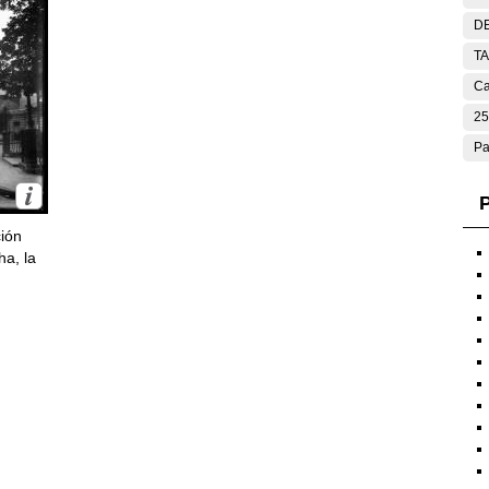
DE
T
Ca
25
Pa
P
ción
ha, la