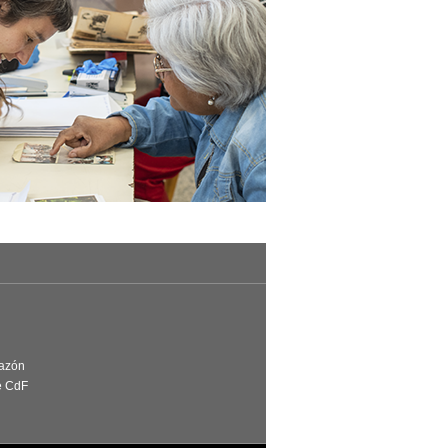
Razón
e CdF