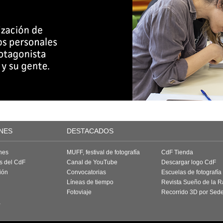
NES
DESTACADOS
nes
MUFF, festival de fotografía
CdF Tienda
as del CdF
Canal de YouTube
Descargar logo CdF
ión
Convocatorias
Escuelas de fotografía
Líneas de tiempo
Revista Sueño de la 
Fotoviaje
Recorrido 3D por Sed
a