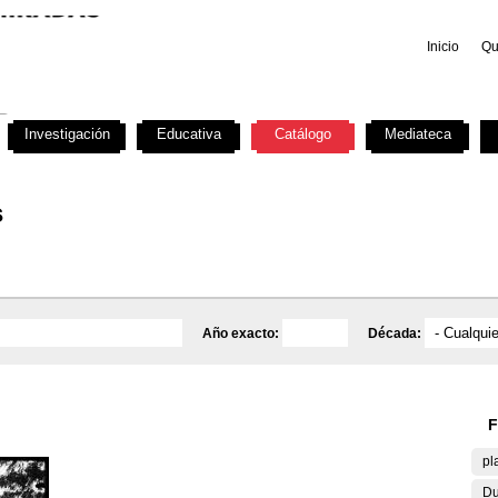
Inicio
Qu
Investigación
Educativa
Catálogo
Mediateca
s
Año exacto:
Década:
F
pl
Du