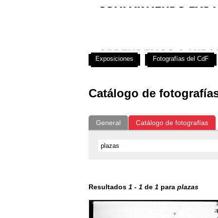
Exposiciones
Fotografías del CdF
Catálogo de fotografía
General
Catálogo de fotografías
Resultados
1
-
1
de
1
para
plazas