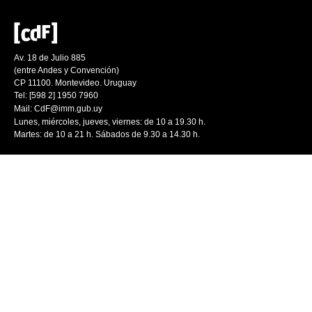
Av. 18 de Julio 885
(entre Andes y Convención)
CP 11100. Montevideo. Uruguay
Tel: [598 2] 1950 7960
Mail:
CdF@imm.gub.uy
Lunes, miércoles, jueves, viernes: de 10 a 19.30 h.
Martes: de 10 a 21 h. Sábados de 9.30 a 14.30 h.