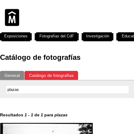
Exposiciones
Fotografías del CdF
Investigación
Educat
Catálogo de fotografías
General
Catálogo de fotografías
Resultados
1
-
1
de
1
para
plazas