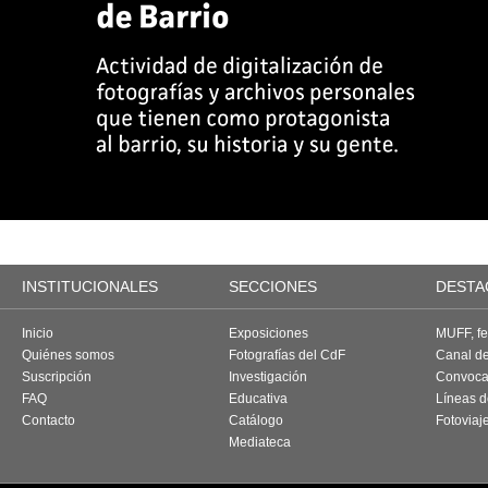
INSTITUCIONALES
SECCIONES
DESTA
Inicio
Exposiciones
MUFF, fes
Quiénes somos
Fotografías del CdF
Canal d
Suscripción
Investigación
Convoca
FAQ
Educativa
Líneas d
Contacto
Catálogo
Fotoviaj
Mediateca