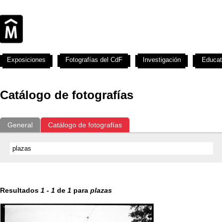
Exposiciones
Fotografías del CdF
Investigación
Educat
Catálogo de fotografías
General
Catálogo de fotografías
Resultados
1
-
1
de
1
para
plazas