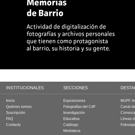
INSTITUCIONALES
SECCIONES
DESTA
Inicio
Exposiciones
MUFF, fes
Quiénes somos
Fotografías del CdF
Canal d
Suscripción
Investigación
Convoca
FAQ
Educativa
Líneas d
Contacto
Catálogo
Fotoviaj
Mediateca