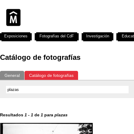
Exposiciones
Fotografías del CdF
Investigación
Educat
Catálogo de fotografías
General
Catálogo de fotografías
Resultados
1
-
1
de
1
para
plazas