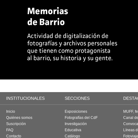
INSTITUCIONALES
SECCIONES
DESTA
Inicio
Exposiciones
MUFF, fes
Quiénes somos
Fotografías del CdF
Canal d
Suscripción
Investigación
Convoca
FAQ
Educativa
Líneas d
Contacto
Catálogo
Fotoviaj