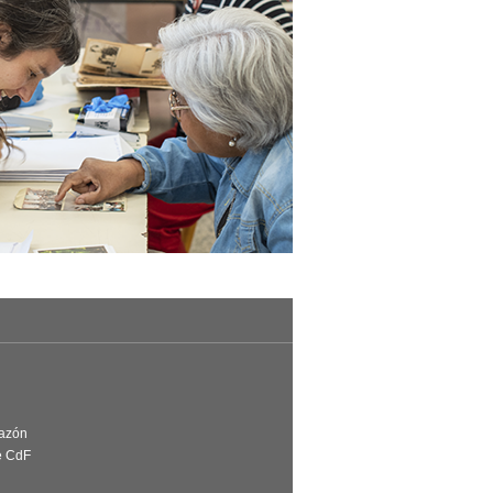
Razón
e CdF