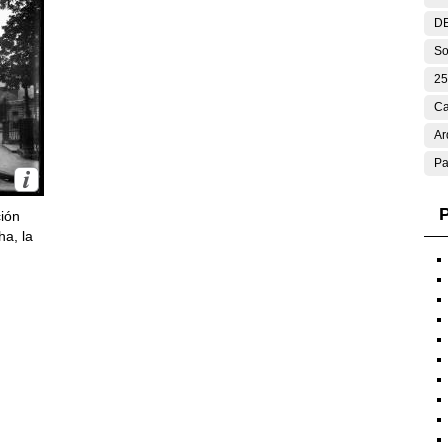
DE
So
25
Ca
Ar
Pa
P
ción
ha, la