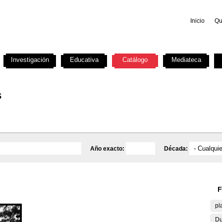
Inicio
Qu
Investigación
Educativa
Catálogo
Mediateca
s
Año exacto:
Década:
F
pl
Du