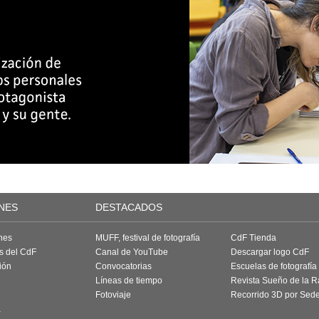
NES
DESTACADOS
nes
MUFF, festival de fotografía
CdF Tienda
as del CdF
Canal de YouTube
Descargar logo CdF
ión
Convocatorias
Escuelas de fotografía
Líneas de tiempo
Revista Sueño de la 
Fotoviaje
Recorrido 3D por Sed
a