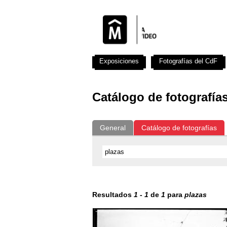
Exposiciones
Fotografías del CdF
Catálogo de fotografía
General
Catálogo de fotografías
Resultados
1
-
1
de
1
para
plazas