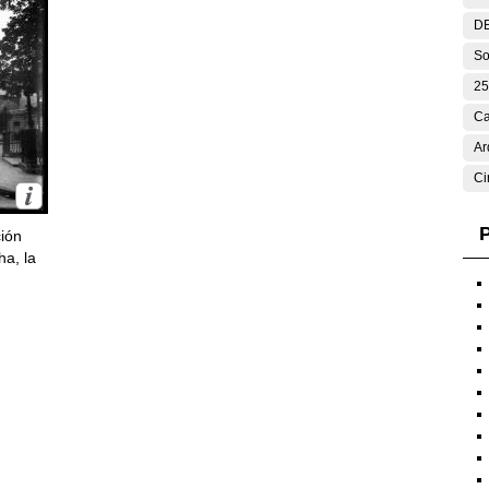
DE
So
25
Ca
Ar
Ci
P
ción
ha, la