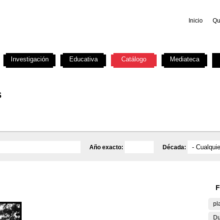
Inicio
Qu
Investigación
Educativa
Catálogo
Mediateca
s
Año exacto:
Década:
F
pl
Du