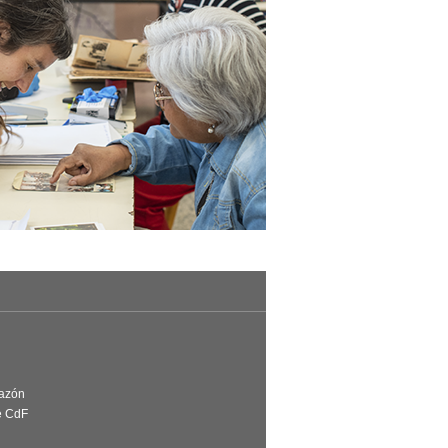
Razón
e CdF