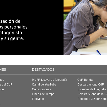
NES
DESTACADOS
nes
MUFF, festival de fotografía
CdF Tienda
as del CdF
Canal de YouTube
Descargar logo CdF
ión
Convocatorias
Escuelas de fotografía
Líneas de tiempo
Revista Sueño de la 
Fotoviaje
Recorrido 3D por Sed
a