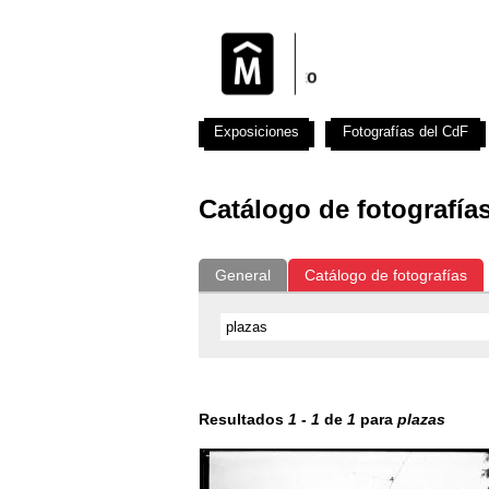
Exposiciones
Fotografías del CdF
Catálogo de fotografía
General
Catálogo de fotografías
Resultados
1
-
1
de
1
para
plazas