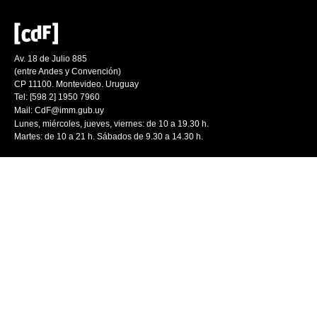
Av. 18 de Julio 885
(entre Andes y Convención)
CP 11100. Montevideo. Uruguay
Tel: [598 2] 1950 7960
Mail:
CdF@imm.gub.uy
Lunes, miércoles, jueves, viernes: de 10 a 19.30 h.
Martes: de 10 a 21 h. Sábados de 9.30 a 14.30 h.