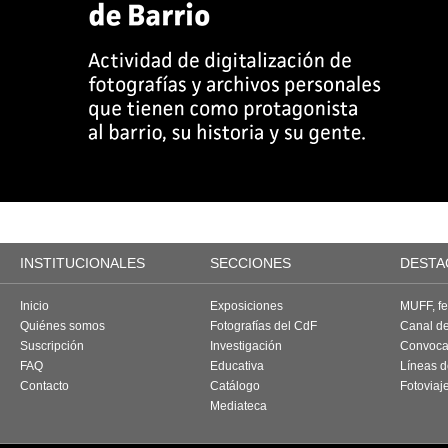
INSTITUCIONALES
SECCIONES
DESTA
Inicio
Exposiciones
MUFF, fes
Quiénes somos
Fotografías del CdF
Canal d
Suscripción
Investigación
Convoca
FAQ
Educativa
Líneas d
Contacto
Catálogo
Fotoviaj
Mediateca