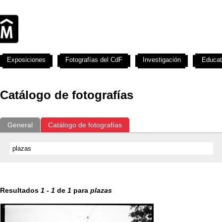
Exposiciones
Fotografías del CdF
Investigación
Educat
Catálogo de fotografías
General
Catálogo de fotografías
Resultados
1
-
1
de
1
para
plazas