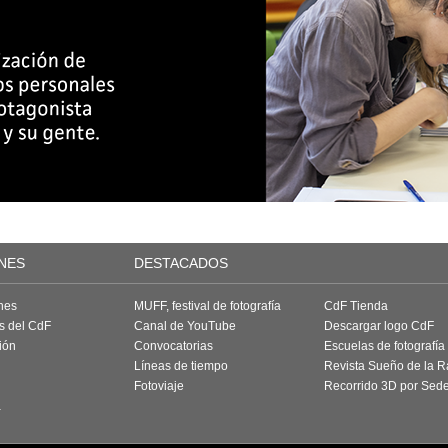
NES
DESTACADOS
nes
MUFF, festival de fotografía
CdF Tienda
as del CdF
Canal de YouTube
Descargar logo CdF
ión
Convocatorias
Escuelas de fotografía
Líneas de tiempo
Revista Sueño de la 
Fotoviaje
Recorrido 3D por Sed
a