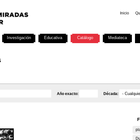
Inicio
Qu
Investigación
Educativa
Catálogo
Mediateca
s
Año exacto:
Década:
F
pl
Du