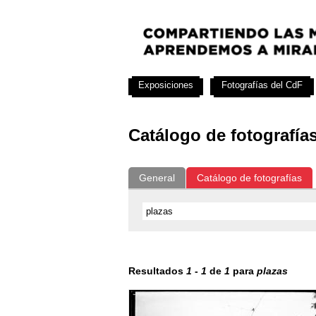
Exposiciones
Fotografías del CdF
Catálogo de fotografía
General
Catálogo de fotografías
Resultados
1
-
1
de
1
para
plazas