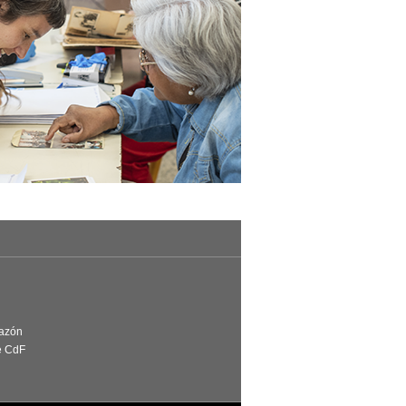
Razón
e CdF