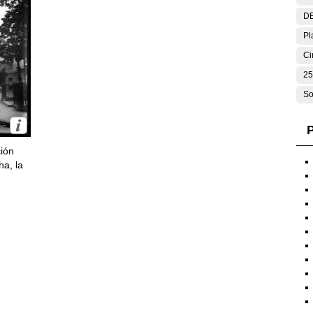
DE
Pl
Ci
25
So
P
ción
ha, la