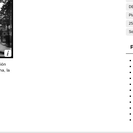
DE
Pl
25
So
P
ción
ha, la