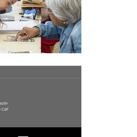
Razón
e CdF