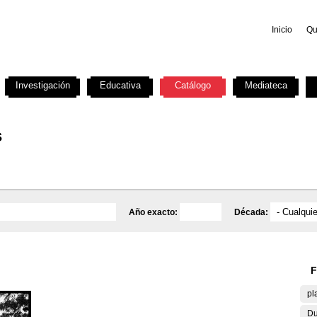
Inicio
Qu
Investigación
Educativa
Catálogo
Mediateca
s
Año exacto:
Década:
F
pl
Du