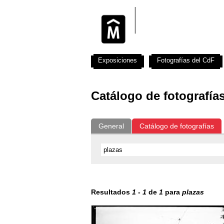
Exposiciones
Fotografías del CdF
Catálogo de fotografía
General
Catálogo de fotografías
Resultados
1
-
1
de
1
para
plazas