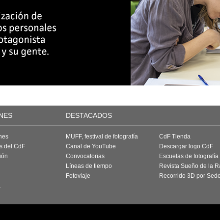
NES
DESTACADOS
nes
MUFF, festival de fotografía
CdF Tienda
as del CdF
Canal de YouTube
Descargar logo CdF
ión
Convocatorias
Escuelas de fotografía
Líneas de tiempo
Revista Sueño de la 
Fotoviaje
Recorrido 3D por Sed
a