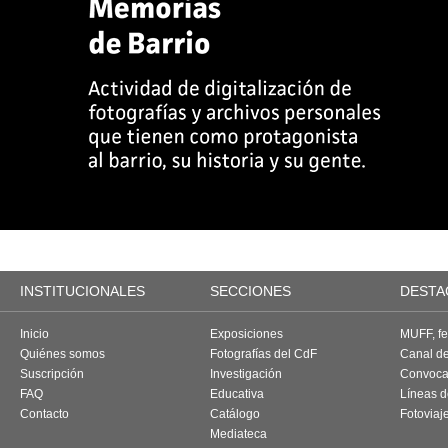
INSTITUCIONALES
SECCIONES
DESTA
Inicio
Exposiciones
MUFF, fes
Quiénes somos
Fotografías del CdF
Canal d
Suscripción
Investigación
Convoca
FAQ
Educativa
Líneas d
Contacto
Catálogo
Fotoviaj
Mediateca