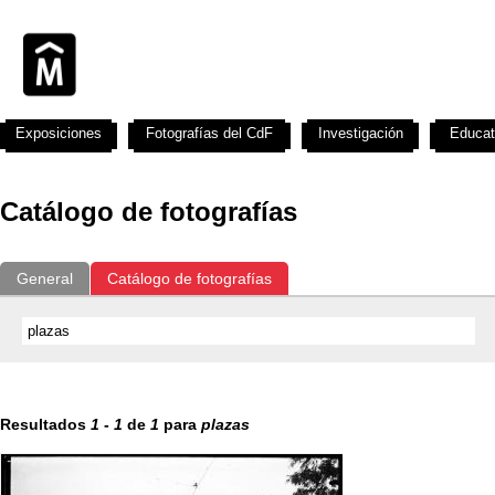
Exposiciones
Fotografías del CdF
Investigación
Educat
Catálogo de fotografías
General
Catálogo de fotografías
Resultados
1
-
1
de
1
para
plazas