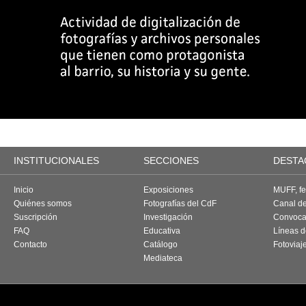
INSTITUCIONALES
SECCIONES
DESTA
Inicio
Exposiciones
MUFF, fes
Quiénes somos
Fotografías del CdF
Canal d
Suscripción
Investigación
Convoca
FAQ
Educativa
Líneas d
Contacto
Catálogo
Fotoviaj
Mediateca