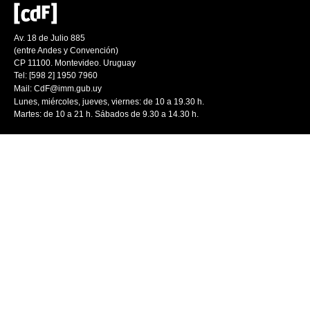
Av. 18 de Julio 885
(entre Andes y Convención)
CP 11100. Montevideo. Uruguay
Tel: [598 2] 1950 7960
Mail:
CdF@imm.gub.uy
Lunes, miércoles, jueves, viernes: de 10 a 19.30 h.
Martes: de 10 a 21 h. Sábados de 9.30 a 14.30 h.