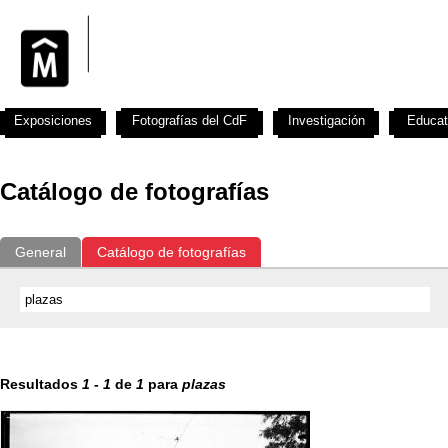
Exposiciones
Fotografías del CdF
Investigación
Educat
Catálogo de fotografías
General
Catálogo de fotografías
Resultados
1
-
1
de
1
para
plazas