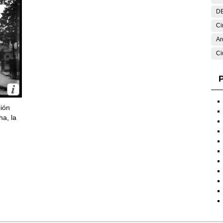
DE
Ci
Ar
Ci
P
ción
ha, la