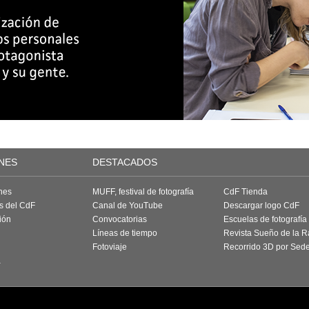
NES
DESTACADOS
nes
MUFF, festival de fotografía
CdF Tienda
as del CdF
Canal de YouTube
Descargar logo CdF
ión
Convocatorias
Escuelas de fotografía
Líneas de tiempo
Revista Sueño de la 
Fotoviaje
Recorrido 3D por Sed
a