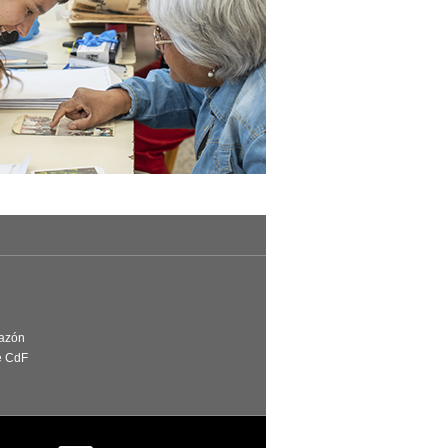
Razón
e CdF