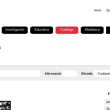
Inicio
Qu
Investigación
Educativa
Catálogo
Mediateca
s
Año exacto:
Década:
F
pl
Du