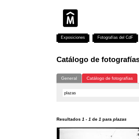
Exposiciones
Fotografías del CdF
Catálogo de fotografía
General
Catálogo de fotografías
Resultados
1
-
1
de
1
para
plazas