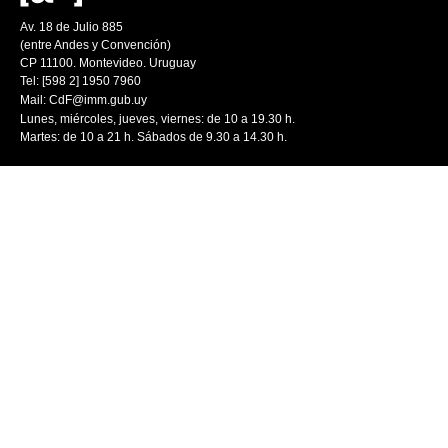
Av. 18 de Julio 885
(entre Andes y Convención)
CP 11100. Montevideo. Uruguay
Tel: [598 2] 1950 7960
Mail:
CdF@imm.gub.uy
Lunes, miércoles, jueves, viernes: de 10 a 19.30 h.
Martes: de 10 a 21 h. Sábados de 9.30 a 14.30 h.