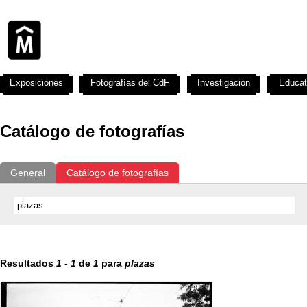
Exposiciones
Fotografías del CdF
Investigación
Educat
Catálogo de fotografías
General
Catálogo de fotografías
Resultados
1
-
1
de
1
para
plazas