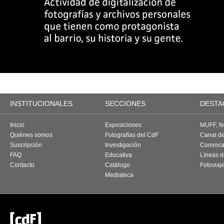
INSTITUCIONALES
SECCIONES
DESTA
Inicio
Exposiciones
MUFF, fes
Quiénes somos
Fotografías del CdF
Canal d
Suscripción
Investigación
Convoca
FAQ
Educativa
Líneas d
Contacto
Catálogo
Fotoviaj
Mediateca