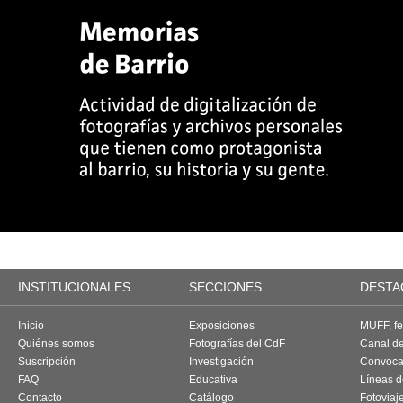
INSTITUCIONALES
SECCIONES
DESTA
Inicio
Exposiciones
MUFF, fes
Quiénes somos
Fotografías del CdF
Canal d
Suscripción
Investigación
Convoca
FAQ
Educativa
Líneas d
Contacto
Catálogo
Fotoviaj