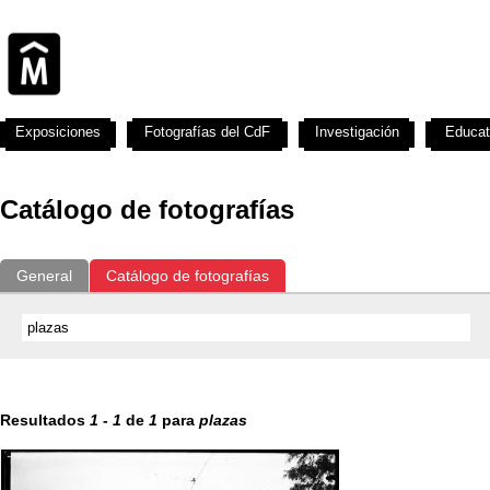
Exposiciones
Fotografías del CdF
Investigación
Educat
Catálogo de fotografías
General
Catálogo de fotografías
Resultados
1
-
1
de
1
para
plazas