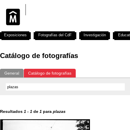
Exposiciones
Fotografías del CdF
Investigación
Educat
Catálogo de fotografías
General
Catálogo de fotografías
Resultados
1
-
1
de
1
para
plazas