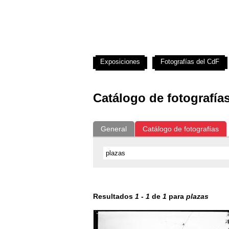
Exposiciones
Fotografías del CdF
Catálogo de fotografía
General
Catálogo de fotografías
Resultados
1
-
1
de
1
para
plazas