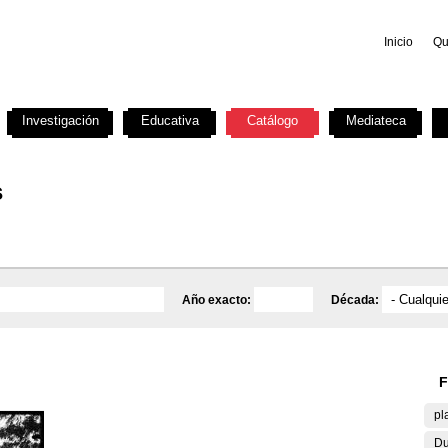
Inicio
Qu
Investigación
Educativa
Catálogo
Mediateca
s
Año exacto:
Década:
F
pl
Du