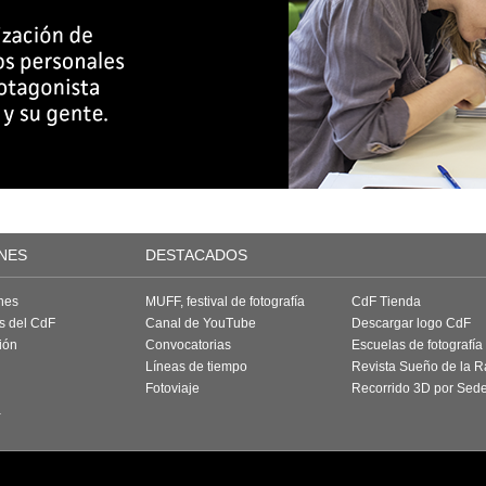
NES
DESTACADOS
nes
MUFF, festival de fotografía
CdF Tienda
as del CdF
Canal de YouTube
Descargar logo CdF
ión
Convocatorias
Escuelas de fotografía
Líneas de tiempo
Revista Sueño de la 
Fotoviaje
Recorrido 3D por Sed
a