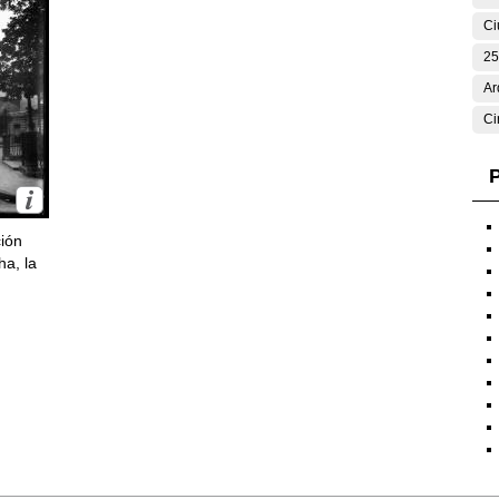
Ci
25
Ar
Ci
P
ción
ha, la