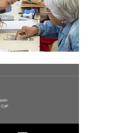
Razón
e CdF