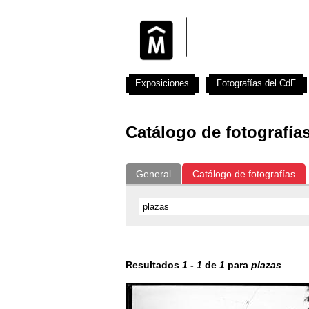
Exposiciones
Fotografías del CdF
Catálogo de fotografía
General
Catálogo de fotografías
Resultados
1
-
1
de
1
para
plazas