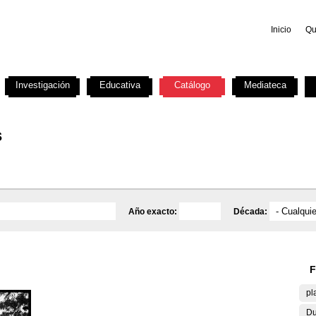
Inicio
Qu
Investigación
Educativa
Catálogo
Mediateca
s
Año exacto:
Década:
F
pl
Du