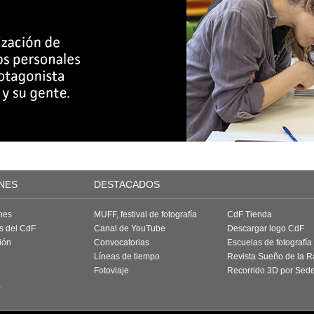
NES
DESTACADOS
nes
MUFF, festival de fotografía
CdF Tienda
as del CdF
Canal de YouTube
Descargar logo CdF
ión
Convocatorias
Escuelas de fotografía
Líneas de tiempo
Revista Sueño de la 
Fotoviaje
Recorrido 3D por Sed
a