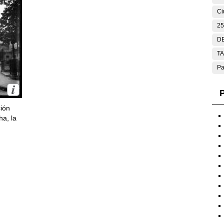
Ci
25
DE
T
Pa
P
ción
ha, la