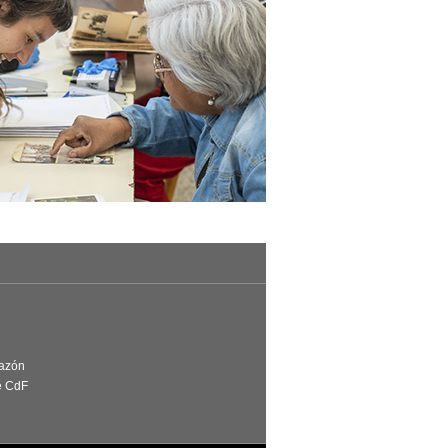
Razón
e CdF