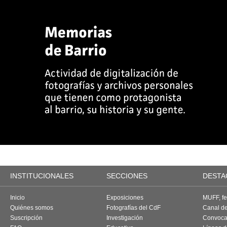
INSTITUCIONALES
SECCIONES
DESTA
Inicio
Exposiciones
MUFF, fes
Quiénes somos
Fotografías del CdF
Canal d
Suscripción
Investigación
Convoca