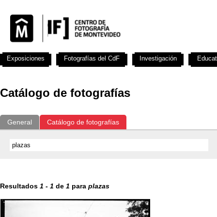
Exposiciones
Fotografías del CdF
Investigación
Educat
Catálogo de fotografías
General
Catálogo de fotografías
Resultados
1
-
1
de
1
para
plazas