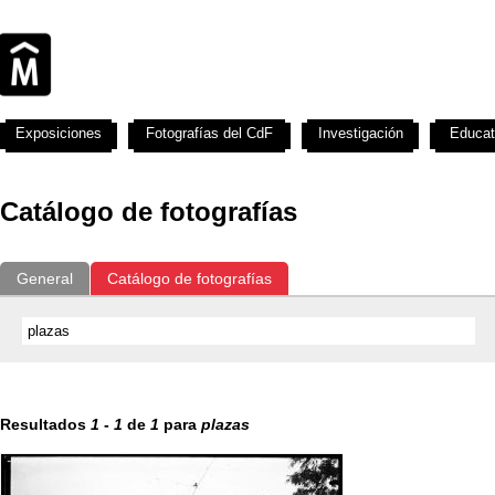
Exposiciones
Fotografías del CdF
Investigación
Educat
Catálogo de fotografías
General
Catálogo de fotografías
Resultados
1
-
1
de
1
para
plazas