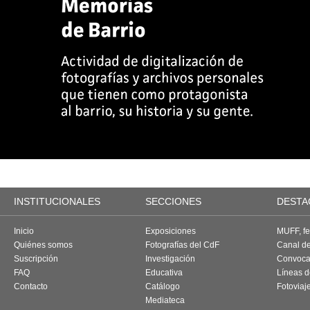
INSTITUCIONALES
SECCIONES
DESTA
Inicio
Exposiciones
MUFF, fes
Quiénes somos
Fotografías del CdF
Canal d
Suscripción
Investigación
Convoca
FAQ
Educativa
Líneas d
Contacto
Catálogo
Fotoviaj
Mediateca