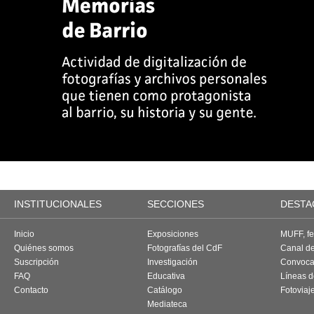
INSTITUCIONALES
SECCIONES
DESTA
Inicio
Exposiciones
MUFF, fes
Quiénes somos
Fotografías del CdF
Canal d
Suscripción
Investigación
Convoca
FAQ
Educativa
Líneas d
Contacto
Catálogo
Fotoviaj
Mediateca