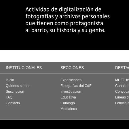
INSTITUCIONALES
SECCIONES
DESTA
Inicio
Exposiciones
MUFF, fes
Quiénes somos
Fotografías del CdF
Canal d
Suscripción
Investigación
Convoca
FAQ
Educativa
Líneas d
Contacto
Catálogo
Fotoviaj
Mediateca