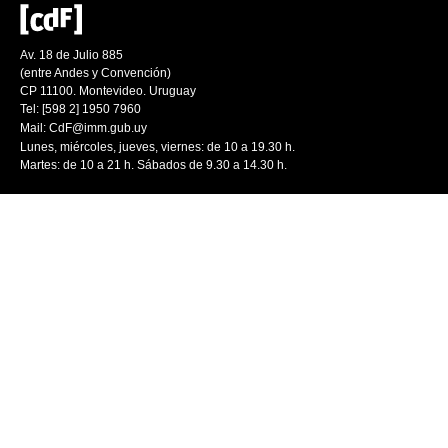
Av. 18 de Julio 885
(entre Andes y Convención)
CP 11100. Montevideo. Uruguay
Tel: [598 2] 1950 7960
Mail:
CdF@imm.gub.uy
Lunes, miércoles, jueves, viernes: de 10 a 19.30 h.
Martes: de 10 a 21 h. Sábados de 9.30 a 14.30 h.