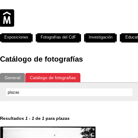
Exposiciones
Fotografías del CdF
Investigación
Educat
Catálogo de fotografías
General
Catálogo de fotografías
Resultados
1
-
1
de
1
para
plazas