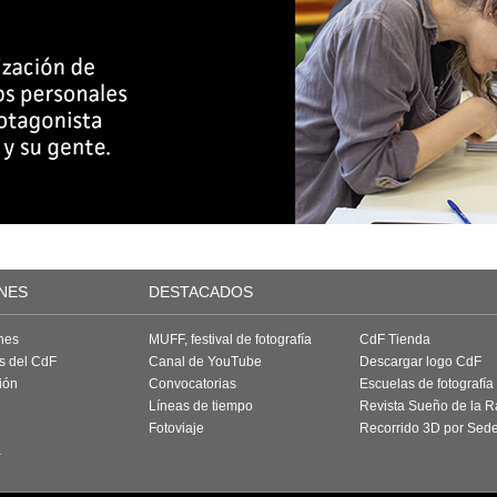
NES
DESTACADOS
nes
MUFF, festival de fotografía
CdF Tienda
as del CdF
Canal de YouTube
Descargar logo CdF
ión
Convocatorias
Escuelas de fotografía
Líneas de tiempo
Revista Sueño de la 
Fotoviaje
Recorrido 3D por Sed
a