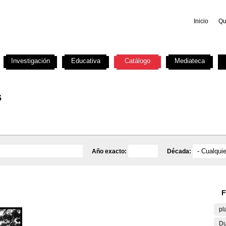
Inicio
Qu
Investigación
Educativa
Catálogo
Mediateca
s
Año exacto:
Década:
F
pl
Du