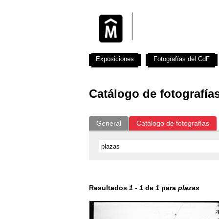
Exposiciones
Fotografías del CdF
Catálogo de fotografía
General
Catálogo de fotografías
Resultados
1
-
1
de
1
para
plazas