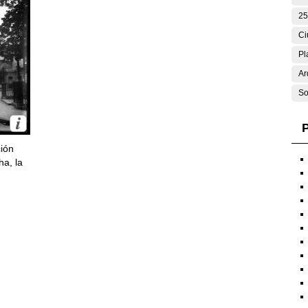
25
Ci
Pl
Ar
So
P
ción
ha, la