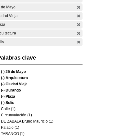
 de Mayo
udad Vieja
aza
quitectura
lís
alabras clave
(-)
25 de Mayo
(-)
Arquitectura
(-)
Ciudad Vieja
(-)
Durango
(-)
Plaza
(-)
Solís
Calle (1)
Circunvalación (1)
DE ZABALA Bruno Mauricio (1)
Palacio (1)
TARANCO (1)