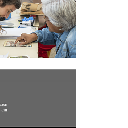
Razón
e CdF