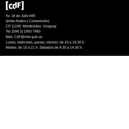
Av. 18 de Julio 885
(entre Andes y Convención)
CP 11100. Montevideo. Uruguay
Tel: [598 2] 1950 7960
Mail:
CdF@imm.gub.uy
Lunes, miércoles, jueves, viernes: de 10 a 19.30 h.
Martes: de 10 a 21 h. Sábados de 9.30 a 14.30 h.