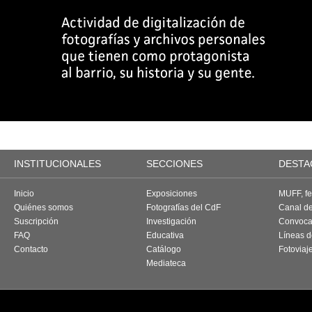
INSTITUCIONALES
SECCIONES
DESTA
Inicio
Exposiciones
MUFF, fes
Quiénes somos
Fotografías del CdF
Canal d
Suscripción
Investigación
Convoca
FAQ
Educativa
Líneas d
Contacto
Catálogo
Fotoviaj
Mediateca