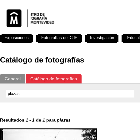
Exposiciones
Fotografías del CdF
Investigación
Educat
Catálogo de fotografías
General
Catálogo de fotografías
Resultados
1
-
1
de
1
para
plazas