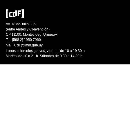
Av. 18 de Julio 885
(entre Andes y Convención)
CP 11100. Montevideo. Uruguay
Tel: [598 2] 1950 7960
Mail:
CdF@imm.gub.uy
Lunes, miércoles, jueves, viernes: de 10 a 19.30 h.
Martes: de 10 a 21 h. Sábados de 9.30 a 14.30 h.