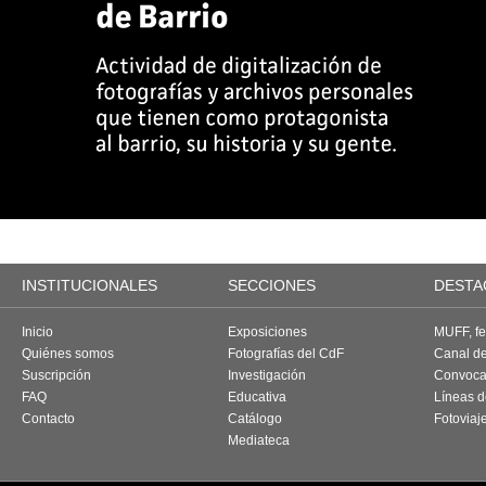
INSTITUCIONALES
SECCIONES
DESTA
Inicio
Exposiciones
MUFF, fes
Quiénes somos
Fotografías del CdF
Canal d
Suscripción
Investigación
Convoca
FAQ
Educativa
Líneas d
Contacto
Catálogo
Fotoviaj
Mediateca