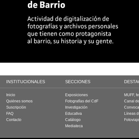
INSTITUCIONALES
SECCIONES
DESTA
Inicio
Exposiciones
MUFF, fes
Quiénes somos
Fotografías del CdF
Canal d
Suscripción
Investigación
Convoca
FAQ
Educativa
Líneas d
Contacto
Catálogo
Fotoviaj
Mediateca