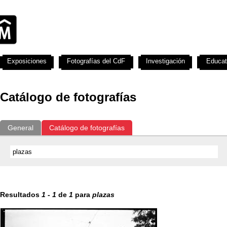
Exposiciones
Fotografías del CdF
Investigación
Educat
Catálogo de fotografías
General
Catálogo de fotografías
Resultados
1
-
1
de
1
para
plazas