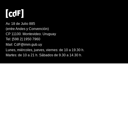
Av. 18 de Julio 885
(entre Andes y Convención)
CP 11100. Montevideo. Uruguay
Tel: [598 2] 1950 7960
Mail:
CdF@imm.gub.uy
Lunes, miércoles, jueves, viernes: de 10 a 19.30 h.
Martes: de 10 a 21 h. Sábados de 9.30 a 14.30 h.