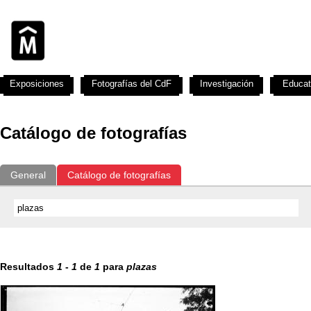
Exposiciones
Fotografías del CdF
Investigación
Educat
Catálogo de fotografías
General
Catálogo de fotografías
Resultados
1
-
1
de
1
para
plazas