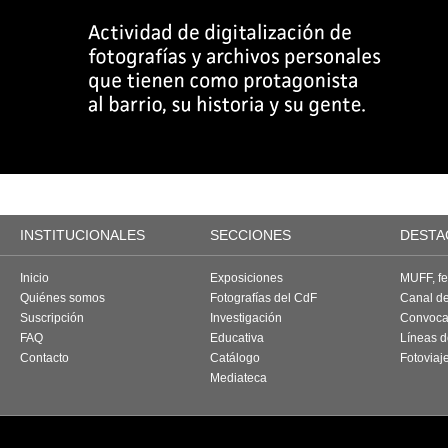
INSTITUCIONALES
SECCIONES
DESTA
Inicio
Exposiciones
MUFF, fes
Quiénes somos
Fotografías del CdF
Canal d
Suscripción
Investigación
Convoca
FAQ
Educativa
Líneas d
Contacto
Catálogo
Fotoviaj
Mediateca