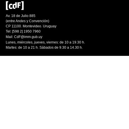
Av. 18 de Julio 885
(entre Andes y Convención)
CP 11100. Montevideo. Uruguay
Tel: [598 2] 1950 7960
Mail:
CdF@imm.gub.uy
Lunes, miércoles, jueves, viernes: de 10 a 19.30 h.
Martes: de 10 a 21 h. Sábados de 9.30 a 14.30 h.