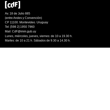
Av. 18 de Julio 885
(entre Andes y Convención)
CP 11100. Montevideo. Uruguay
Tel: [598 2] 1950 7960
Mail:
CdF@imm.gub.uy
Lunes, miércoles, jueves, viernes: de 10 a 19.30 h.
Martes: de 10 a 21 h. Sábados de 9.30 a 14.30 h.