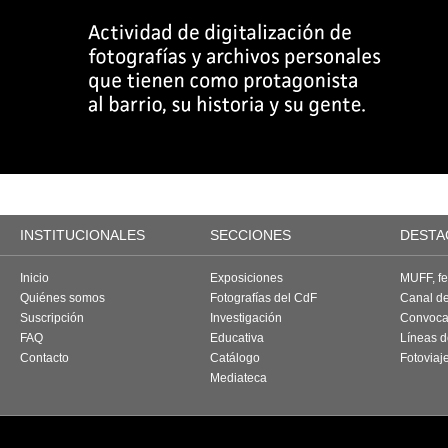
INSTITUCIONALES
SECCIONES
DESTA
Inicio
Exposiciones
MUFF, fes
Quiénes somos
Fotografías del CdF
Canal d
Suscripción
Investigación
Convoca
FAQ
Educativa
Líneas d
Contacto
Catálogo
Fotoviaj
Mediateca