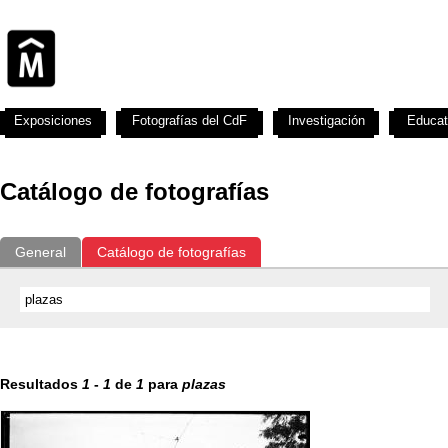
Exposiciones
Fotografías del CdF
Investigación
Educat
Catálogo de fotografías
General
Catálogo de fotografías
Resultados
1
-
1
de
1
para
plazas