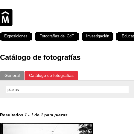
Exposiciones
Fotografías del CdF
Investigación
Educat
Catálogo de fotografías
General
Catálogo de fotografías
Resultados
1
-
1
de
1
para
plazas