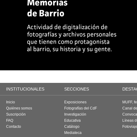
INSTITUCIONALES
SECCIONES
DESTA
Inicio
Exposiciones
MUFF, fes
Quiénes somos
Fotografías del CdF
Canal d
Suscripción
Investigación
Convoca
FAQ
Educativa
Líneas d
Contacto
Catálogo
Fotoviaj
Mediateca