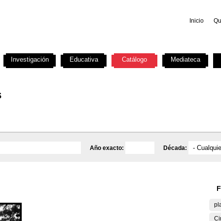
Inicio
Qu
Investigación
Educativa
Catálogo
Mediateca
s
Año exacto:
Década:
F
pl
Ci