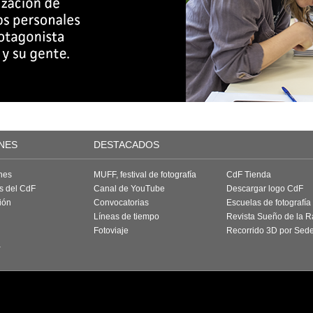
NES
DESTACADOS
nes
MUFF, festival de fotografía
CdF Tienda
as del CdF
Canal de YouTube
Descargar logo CdF
ión
Convocatorias
Escuelas de fotografía
Líneas de tiempo
Revista Sueño de la 
Fotoviaje
Recorrido 3D por Sed
a