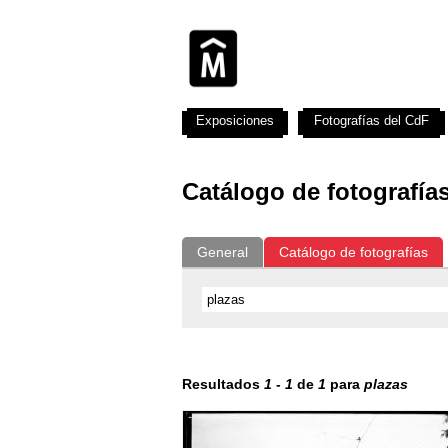
Exposiciones
Fotografías del CdF
Catálogo de fotografía
General
Catálogo de fotografías
Resultados
1
-
1
de
1
para
plazas