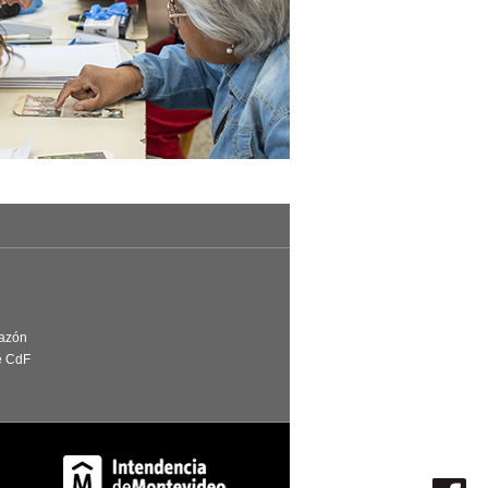
Razón
e CdF