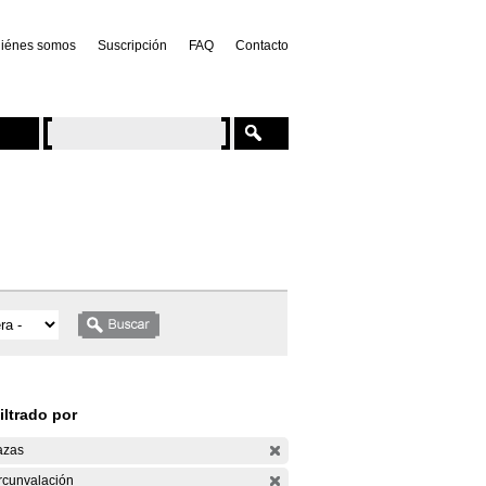
iénes somos
Suscripción
FAQ
Contacto
iltrado por
azas
rcunvalación