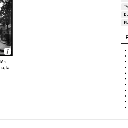
T
Du
Pl
P
ción
ha, la