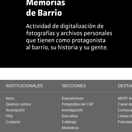
INSTITUCIONALES
SECCIONES
DESTA
Inicio
Exposiciones
MUFF, fes
Quiénes somos
Fotografías del CdF
Canal d
Suscripción
Investigación
Convoca
FAQ
Educativa
Líneas d
Contacto
Catálogo
Fotoviaj
Mediateca