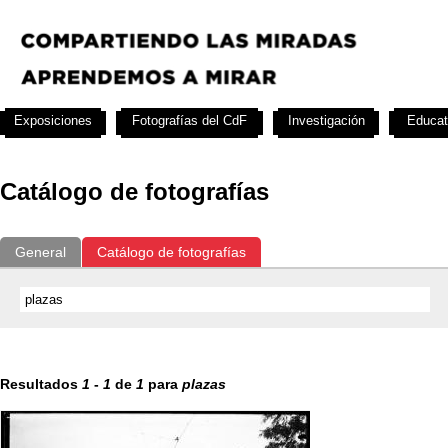
Exposiciones
Fotografías del CdF
Investigación
Educat
Catálogo de fotografías
General
Catálogo de fotografías
Resultados
1
-
1
de
1
para
plazas