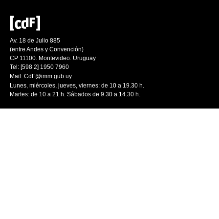
Av. 18 de Julio 885
(entre Andes y Convención)
CP 11100. Montevideo. Uruguay
Tel: [598 2] 1950 7960
Mail:
CdF@imm.gub.uy
Lunes, miércoles, jueves, viernes: de 10 a 19.30 h.
Martes: de 10 a 21 h. Sábados de 9.30 a 14.30 h.