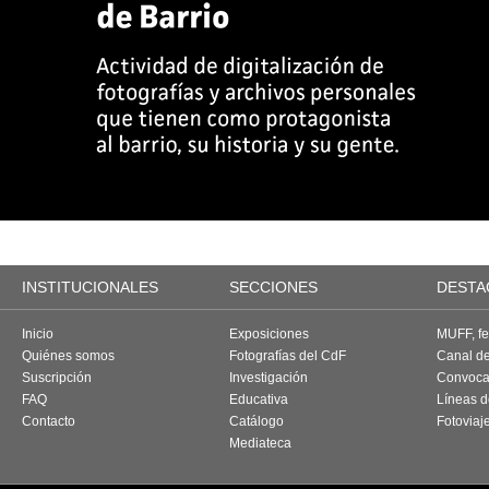
INSTITUCIONALES
SECCIONES
DESTA
Inicio
Exposiciones
MUFF, fes
Quiénes somos
Fotografías del CdF
Canal d
Suscripción
Investigación
Convoca
FAQ
Educativa
Líneas d
Contacto
Catálogo
Fotoviaj
Mediateca