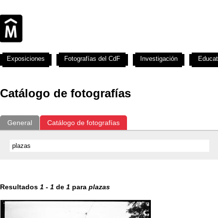
Exposiciones
Fotografías del CdF
Investigación
Educat
Catálogo de fotografías
General
Catálogo de fotografías
Resultados
1
-
1
de
1
para
plazas