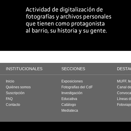
INSTITUCIONALES
SECCIONES
DESTA
Inicio
Exposiciones
MUFF, fes
Quiénes somos
Fotografías del CdF
Canal d
Suscripción
Investigación
Convoca
FAQ
Educativa
Líneas d
Contacto
Catálogo
Fotoviaj
Mediateca