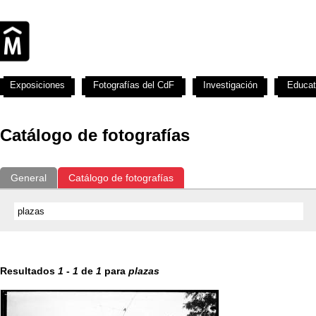
Exposiciones
Fotografías del CdF
Investigación
Educat
Catálogo de fotografías
General
Catálogo de fotografías
Resultados
1
-
1
de
1
para
plazas