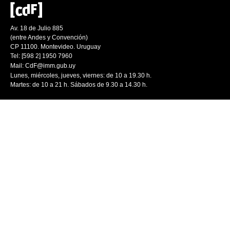
Av. 18 de Julio 885
(entre Andes y Convención)
CP 11100. Montevideo. Uruguay
Tel: [598 2] 1950 7960
Mail:
CdF@imm.gub.uy
Lunes, miércoles, jueves, viernes: de 10 a 19.30 h.
Martes: de 10 a 21 h. Sábados de 9.30 a 14.30 h.