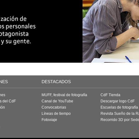
NES
DESTACADOS
nes
MUFF, festival de fotografía
CdF Tienda
as del CdF
Canal de YouTube
Descargar logo CdF
ión
Convocatorias
Escuelas de fotografía
Líneas de tiempo
Revista Sueño de la 
Fotoviaje
Recorrido 3D por Sed
a