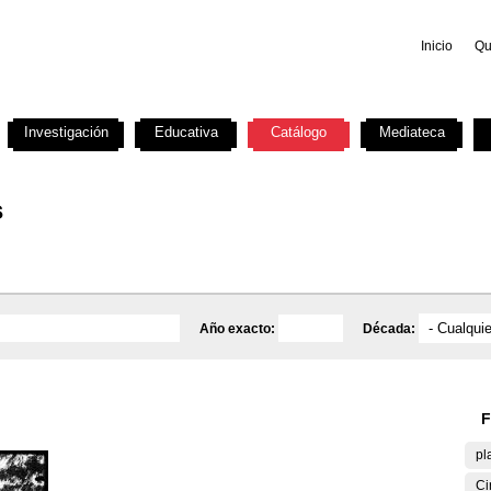
Inicio
Qu
Investigación
Educativa
Catálogo
Mediateca
s
Año exacto:
Década:
F
pl
Ci