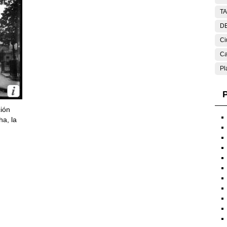
T
DE
Ci
Ca
Pl
P
ción
ha, la