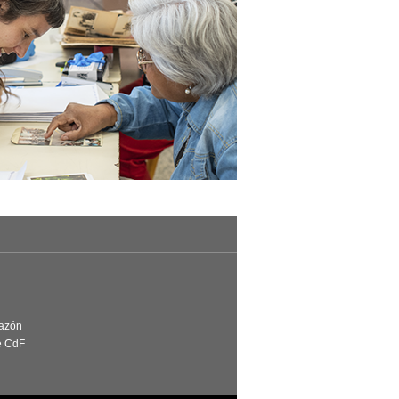
Razón
e CdF