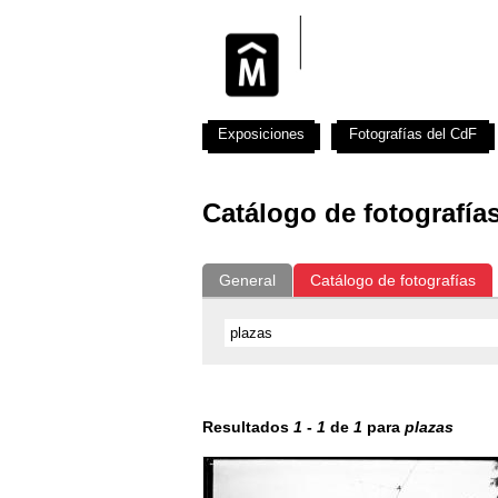
Exposiciones
Fotografías del CdF
Catálogo de fotografía
General
Catálogo de fotografías
Resultados
1
-
1
de
1
para
plazas