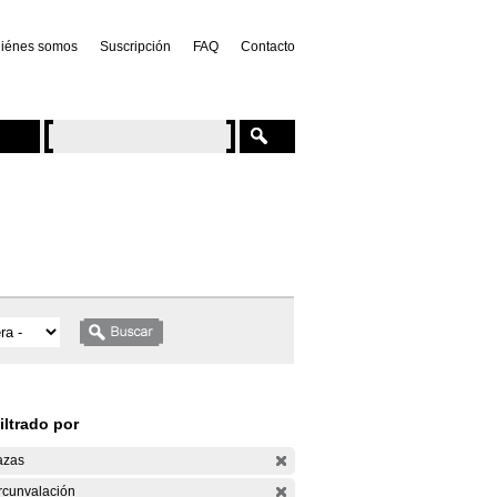
iénes somos
Suscripción
FAQ
Contacto
iltrado por
azas
rcunvalación