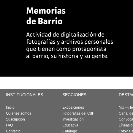
INSTITUCIONALES
SECCIONES
DESTA
Inicio
Exposiciones
MUFF, fes
Quiénes somos
Fotografías del CdF
Canal d
Suscripción
Investigación
Convoca
FAQ
Educativa
Líneas d
Contacto
Catálogo
Fotoviaj