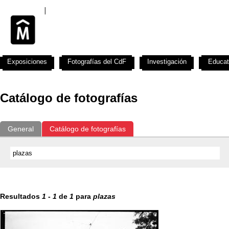
Exposiciones
Fotografías del CdF
Investigación
Educat
Catálogo de fotografías
General
Catálogo de fotografías
Resultados
1
-
1
de
1
para
plazas