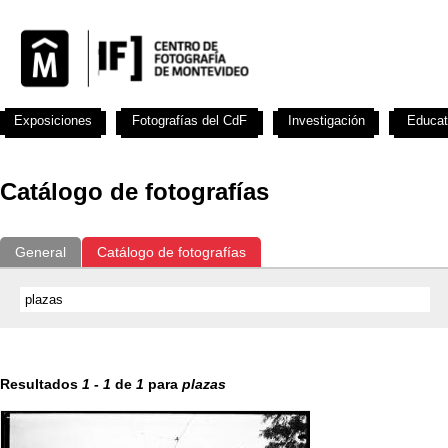
Exposiciones
Fotografías del CdF
Investigación
Educat
Catálogo de fotografías
General
Catálogo de fotografías
Resultados
1
-
1
de
1
para
plazas