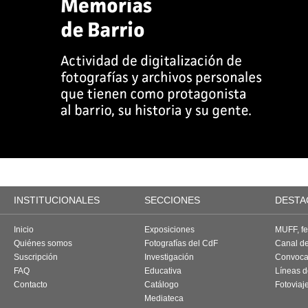
INSTITUCIONALES
SECCIONES
DESTA
Inicio
Exposiciones
MUFF, fes
Quiénes somos
Fotografías del CdF
Canal d
Suscripción
Investigación
Convoca
FAQ
Educativa
Líneas d
Contacto
Catálogo
Fotoviaj
Mediateca