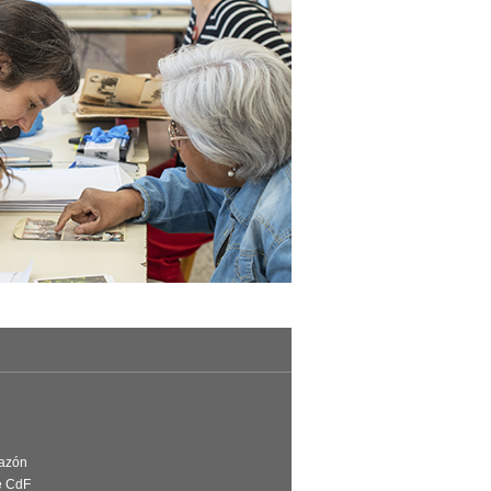
Razón
e CdF