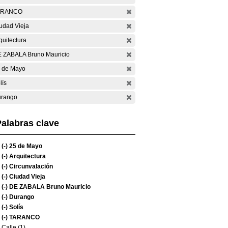
ARANCO
udad Vieja
quitectura
 ZABALA Bruno Mauricio
 de Mayo
lís
rango
alabras clave
(-)
25 de Mayo
(-)
Arquitectura
(-)
Circunvalación
(-)
Ciudad Vieja
(-)
DE ZABALA Bruno Mauricio
(-)
Durango
(-)
Solís
(-)
TARANCO
Calle (1)