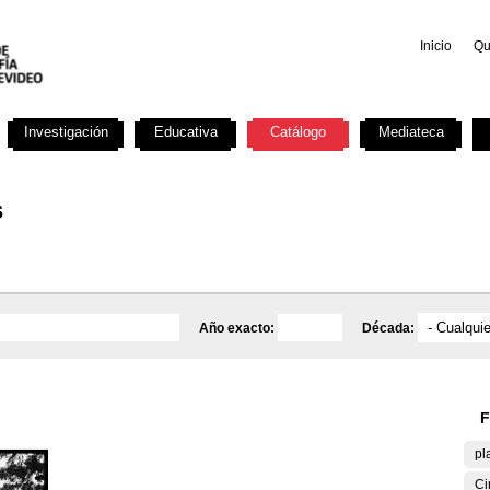
Inicio
Qu
Investigación
Educativa
Catálogo
Mediateca
s
Año exacto:
Década:
F
pl
Ci