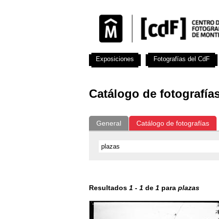
Exposiciones
Fotografías del CdF
Catálogo de fotografía
General
Catálogo de fotografías
Resultados
1
-
1
de
1
para
plazas