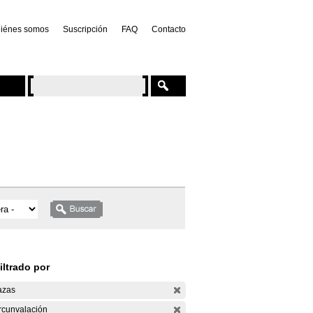
iénes somos
Suscripción
FAQ
Contacto
iltrado por
azas
rcunvalación