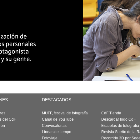
NES
DESTACADOS
nes
MUFF, festival de fotografía
CdF Tienda
as del CdF
Canal de YouTube
Descargar logo CdF
ión
Convocatorias
Escuelas de fotografía
Líneas de tiempo
Revista Sueño de la 
Fotoviaje
Recorrido 3D por Sed