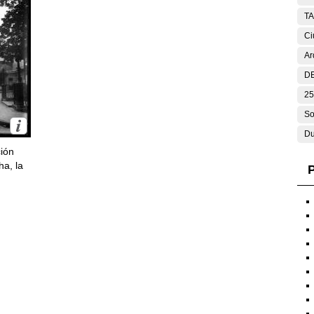
T
Ci
Ar
DE
25
So
Du
ción
ha, la
P